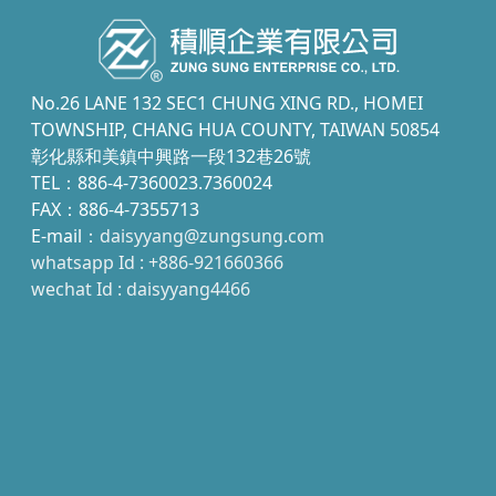
No.26 LANE 132 SEC1 CHUNG XING RD., HOMEI
TOWNSHIP, CHANG HUA COUNTY, TAIWAN 50854
彰化縣和美鎮中興路一段132巷26號
TEL：886-4-7360023.7360024
FAX：886-4-7355713
E-mail：
daisyyang@zungsung.com
whatsapp Id : +886-921660366
wechat Id : daisyyang4466