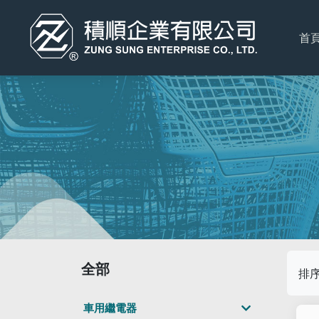
首
全部
排
車用繼電器