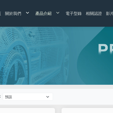
頁
關於我們
產品介紹
電子型錄
相關認證
影
我們的新設備
車用繼電器
常見問題
閃光器
車輛瞬間啟動開關
電流保護裝置
繼電器插座
繼電器接線套件
（用於 LED 燈）電阻
LED燈用閃光器
電流斷路器-自動復位型
迷你型汽車繼電器
高負載閃光器
電流斷路器-手動復位型
微型繼電器
電子式閃光器
一般繼電器
自動左右切換閃爍閃光器
延時繼電器
彈片式閃光器
印刷電路板用繼電器
閃光器控制模組
1 Form A
1 Form C
B型
P型
序