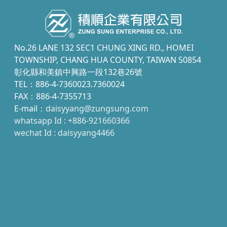
No.26 LANE 132 SEC1 CHUNG XING RD., HOMEI
TOWNSHIP, CHANG HUA COUNTY, TAIWAN 50854
彰化縣和美鎮中興路一段132巷26號
TEL：886-4-7360023.7360024
FAX：886-4-7355713
E-mail：
daisyyang@zungsung.com
whatsapp Id : +886-921660366
wechat Id : daisyyang4466