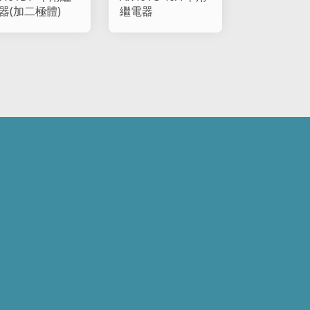
器(加二極體)
繼電器