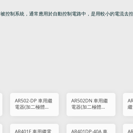
和被控制系統，通常應用於自動控制電路中，是用較小的電流去
AR502-DP 車用繼
AR502DN 車用繼
A
電器(加二極體
電器(加二極體
繼
86+防止干擾)
85+防止干擾)
AR401F 車用繼電
AR401DP-40A 車
A