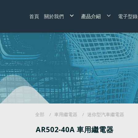
首頁
關於我們
產品介紹
電子型錄
我們的新設備
車用繼電器
常見問題
閃光器
車輛瞬間啟動開關
電流保護裝置
繼電器插座
繼電器接線套件
（用於 LED 燈）電阻
全部
車用繼電器
迷你型汽車繼電器
AR502-40A 車用繼電器