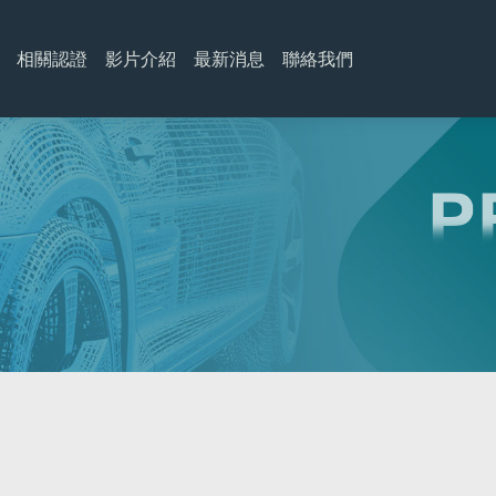
相關認證
影片介紹
最新消息
聯絡我們
LED燈用閃光器
電流斷路器-自動復位型
迷你型汽車繼電器
高負載閃光器
電流斷路器-手動復位型
微型繼電器
電子式閃光器
一般繼電器
自動左右切換閃爍閃光器
延時繼電器
彈片式閃光器
印刷電路板用繼電器
閃光器控制模組
1 Form A
1 Form C
B型
P型