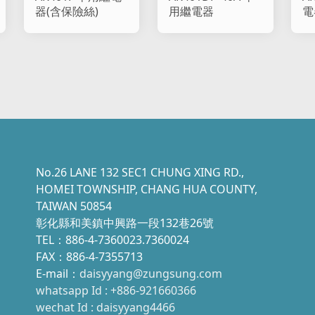
器(含保險絲)
用繼電器
電
No.26 LANE 132 SEC1 CHUNG XING RD.,
HOMEI TOWNSHIP, CHANG HUA COUNTY,
TAIWAN 50854
彰化縣和美鎮中興路一段132巷26號
TEL：886-4-7360023.7360024
FAX：886-4-7355713
E-mail：
daisyyang@zungsung.com
whatsapp Id : +886-921660366
wechat Id : daisyyang4466