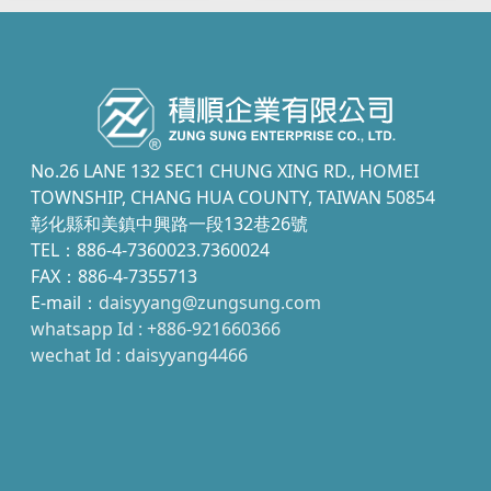
No.26 LANE 132 SEC1 CHUNG XING RD., HOMEI
TOWNSHIP, CHANG HUA COUNTY, TAIWAN 50854
彰化縣和美鎮中興路一段132巷26號
TEL：886-4-7360023.7360024
FAX：886-4-7355713
E-mail：
daisyyang@zungsung.com
whatsapp Id : +886-921660366
wechat Id : daisyyang4466