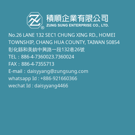
No.26 LANE 132 SEC1 CHUNG XING RD., HOMEI
TOWNSHIP, CHANG HUA COUNTY, TAIWAN 50854
彰化縣和美鎮中興路一段132巷26號
TEL：886-4-7360023.7360024
FAX：886-4-7355713
E-mail：
daisyyang@zungsung.com
whatsapp Id : +886-921660366
wechat Id : daisyyang4466